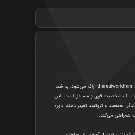
دوره Top G (Andrew Tate) Academy که توسط تیم جهان واقعی فارسی طراحی شده و از طریق وبسایت therealworldfarsi.com ارائه می‌شود، به شما
ایجاد ثروت، قدرت و ساخت یک شخصیت قوی و مستقل است. این
دگی هدفمند و ثروتمند تغییر دهند. دوره
آشنا می‌شوید که اندرو تیت از آن‌ها برای ساختن