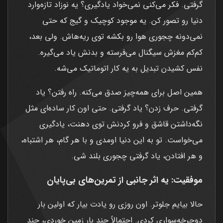
گرفتی. فکر می‌کنی نمی‌خواد یادگیری؟ یه نوزاد تازه‌وارد
دنیا رو تصور کن. یه موجود کوچیک و گیج که حتی
نمی‌دونه چجوری هوا رو بکشه توی ریه‌هاش. ولی بعد،
کم‌کم مغزش سیگنال می‌فرسته و بدنش یاد می‌گیره.
نفس کشیدن تبدیل به یه کار اتوماتیک می‌شه.
همین اصل برای همه‌چیز صدق می‌کنه. راه رفتن؟ یاد
گرفتی. حرف زدن؟ یاد گرفتی. حتی اون کار ساده‌ای مثل
نگه‌داشتن قاشق و فرو کردنش توی دهنت، یادگیری
می‌خواست. تو به این دنیا اومدی و با هر گام، هر اشتباه،
و هر افتادن، یاد گرفتی چجوری بلند شی.
موفقیت: یه اثر جانبی از تمرین‌های بی‌پایان
حالا بیایم جلوتر. اون روزی رو یادت بیار که اولین بار
دوچرخه‌سواری کردی. احتمالاً چند بار زمین خوردی، چند