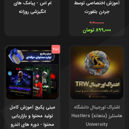
آموزش اختصاصی توسط
ام اس - پیامک های
جردن بلفورت
انگیزشی روزانه
2,200,000
899,000 تومان
45٪
اشتراک اورجینال دانشگاه
مینی پکیج آموزش کامل
هاستلرز (ماهانه) Hustlers
تولید محتوا و بازاریابی
University
محتوا - دوره های اندرو