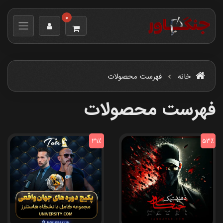
0
خانه
فهرست محصولات
فهرست محصولات
31٪
53٪