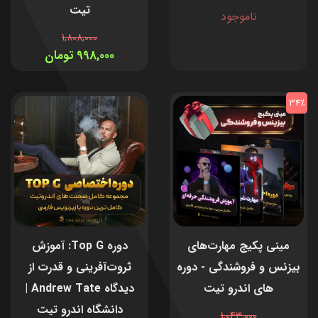
تیت
ناموجود
1,808,000
998,000 تومان
34٪
مینی پکیج مهارت‌های
دوره Top G: آموزش
بیزنس و فروشندگی - دوره
ثروت‌آفرینی و قدرت از
های اندرو تیت
دیدگاه Andrew Tate |
دانشگاه اندرو تیت
1,043,000