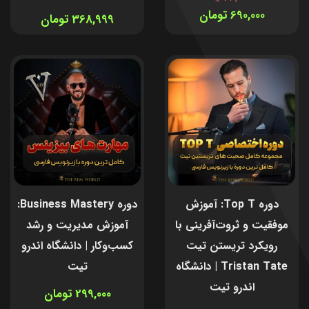
690,000 تومان
368,999 تومان
دوره Top T: آموزش
دوره Business Mastery:
موفقیت و ثروت‌آفرینی با
آموزش مدیریت و رشد
رویکرد تریستن تیت
کسب‌وکار | دانشگاه اندرو
Tristan Tate | دانشگاه
تیت
اندرو تیت
299,000 تومان